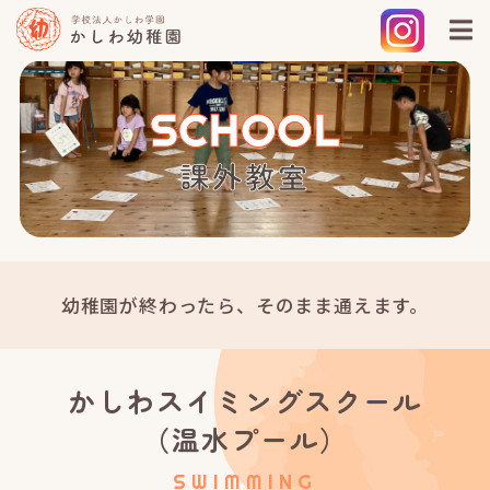
S
C
H
O
O
L
課
外
教
室
幼稚園が終わったら、そのまま通えます。
かしわスイミングスクール
（温水プール）
SWIMMING